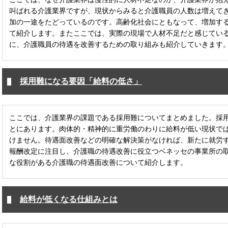
叫ばれる介護業界ですが、現状からみると介護職員の人数は増えて
加の一途をたどっているのです。高齢化社会にともなって、増加す
て紹介します。またここでは、実際の現場で人材不足だと感じてい
に、介護職員の待遇を改善するための取り組みも紹介していきます
採用難になる要因「給料の低さ」
ここでは、介護業界の課題である採用難についてまとめました。採
とにあります。肉体的・精神的に重労働のわりに給料が低い現状で
けません。待遇面改善などの明確な解決策がなければ、新たに就労
報酬改定に注目し、介護職の待遇改善に役立つベネッセの事業所の
な役割がある介護職の待遇面改善について紹介します。
給料が低くなる仕組みとは