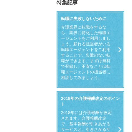
特集記事
転職に失敗しないために
介護業界に転職をするな
ら、業界に特化した転職エ
ージェントをご利用しまし
ょう。頼れる担当者がいる
転職エージェントをご利用
することで、失敗のない転
職ができます。まずは無料
で登録し、不安なことは転
職エージェントの担当者に
相談してみましょう。
2018年の介護報酬改定のポイン
ト
2018年には介護報酬が改定
されます。介護報酬改定
で、基本報酬が引きあがる
サービスと、引きさがるサ